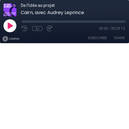
De l'idée au projet
Cairn, avec Audrey Leprince
1x
00:00
/
00:29:13
SUBSCRIBE
SHARE